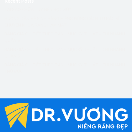
Recent Posts
TẠI SAO CHỮA TỦY NÊN BỌC SỨ?
HƯỚNG DẪN VỆ SINH RĂNG MIỆNG ĐÚNG CÁCH TỪ BÁC SĨ
CHUYÊN KHOA RĂNG HÀM MẶT
BẢNG GIÁ CHI TIẾT THEO DANH MỤC KỸ THUẬT – CHI NHÁNH
QUẬN 5
BẢNG GIÁ CHI TIẾT THEO DANH MỤC KỸ THUẬT – CHI NHÁNH
QUẬN 5
BẢNG GIÁ CHI TIẾT THEO DANH MỤC KỸ THUẬT – CHI NHÁNH
THỦ ĐỨC