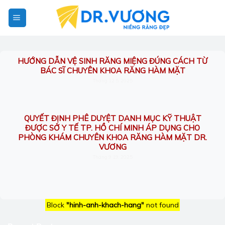
Bỏ
qua
nội
dung
HƯỚNG DẪN VỆ SINH RĂNG MIỆNG ĐÚNG CÁCH TỪ
BÁC SĨ CHUYÊN KHOA RĂNG HÀM MẶT
Tháng 12 5, 2025
QUYẾT ĐỊNH PHÊ DUYỆT DANH MỤC KỸ THUẬT
ĐƯỢC SỞ Y TẾ TP. HỒ CHÍ MINH ÁP DỤNG CHO
PHÒNG KHÁM CHUYÊN KHOA RĂNG HÀM MẶT DR.
VƯƠNG
Tháng 9 19, 2025
Block
"hinh-anh-khach-hang"
not found